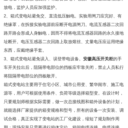
放电，监护人员应加强监护。
2、箱式变电站避免交、直流低压触电。实验用闸刀应完好、有
绝缘罩，在拆接实验电源前应断开电源闸刀。电流互感器二次回
路开路会形成人身触电，因而不得将电流互感器回路的永久接地
址断开。电压互感器二次回路上取放熔丝、丈量电压应运用绝缘
东西，应戴绝缘手套。
3、箱式变电站避免误入、误登带电设备。
安徽高压开关柜
的手
车开关拉出后，阻隔带电部位的挡板应牢靠关闭，禁止人员私行
将阻隔带电部位的挡板敞开。
箱式变电站主要用于住宅小区、城市公用变、繁华闹市、施工电
源等，用户可根据使用条件、负荷等级选择箱型变。在设计时，
只要规划师根据实际需要，做一次总接线图和箱外设备的计划，
就能选择厂家提供的箱变规格和型号，所有的设备一次安装、调
试合格，真正实现了变电站的工厂化建设，缩短了规划制作周
期；现场安装只需要进行箱体定位、箱间电缆连接、电缆连接、