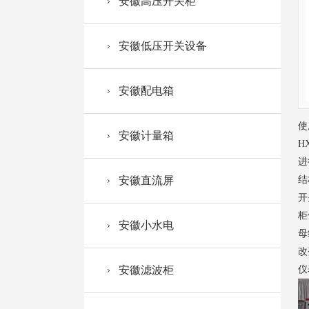
安徽高压开关柜
安徽低压开关设备
安徽配电箱
使
安徽计量箱
H
进
安徽直流屏
结
开
柜
安徽小水电
母
改
安徽滤波柜
仪