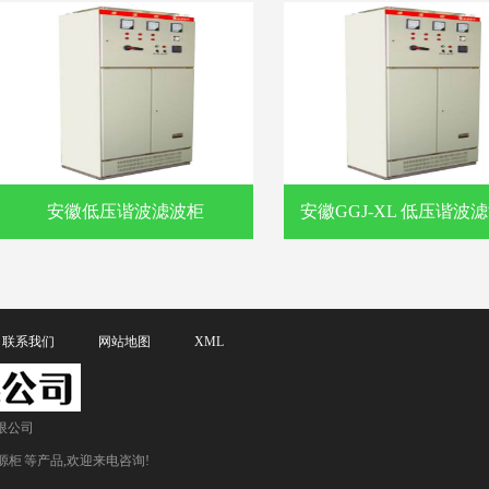
安徽低压谐波滤波柜
安徽GGJ-XL 低压谐波
联系我们
网站地图
XML
限公司
源柜
等产品,欢迎来电咨询!