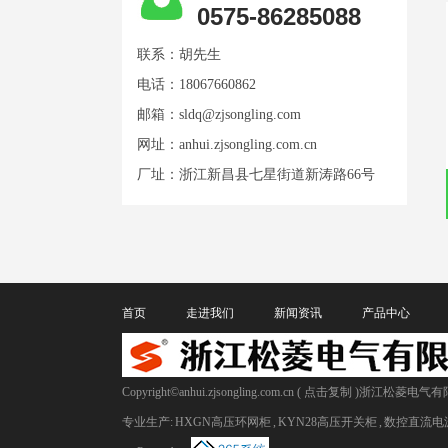
0575-86285088
联系：胡先生
电话：18067660862
邮箱：
sldq@zjsongling.com
网址：
anhui.zjsongling.com.cn
厂址：浙江新昌县七星街道新涛路66号
首页
走进我们
新闻资讯
产品中心
Copyright©
anhui.zjsongling.com.cn
(
点击复制
)浙江松菱电气有
专业生产:
HXGN高压环网柜
,
KYN28高压开关柜
,
数控直流电