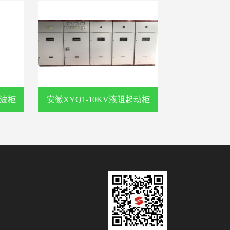
滤波柜
安徽XYQ1-10KV液阻起动柜